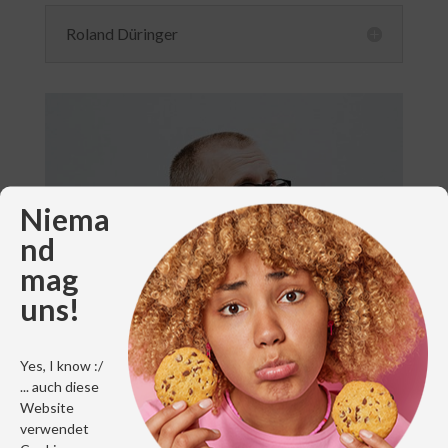
Roland Düringer
Niema
nd
mag
uns!
Yes, I know :/
... auch diese
Website
verwendet