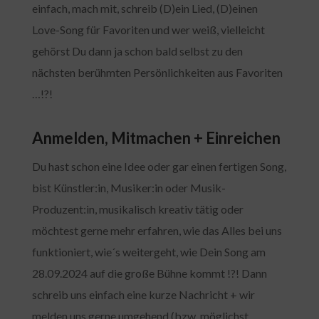
einfach, mach mit, schreib (D)ein Lied, (D)einen
Love-Song für Favoriten und wer weiß, vielleicht
gehörst Du dann ja schon bald selbst zu den
nächsten berühmten Persönlichkeiten aus Favoriten
…!?!
Anmelden, Mitmachen + Einreichen
Du hast schon eine Idee oder gar einen fertigen Song,
bist Künstler:in, Musiker:in oder Musik-
Produzent:in, musikalisch kreativ tätig oder
möchtest gerne mehr erfahren, wie das Alles bei uns
funktioniert, wie´s weitergeht, wie Dein Song am
28.09.2024 auf die große Bühne kommt !?! Dann
schreib uns einfach eine kurze Nachricht + wir
melden uns gerne umgehend (bzw. möglichst