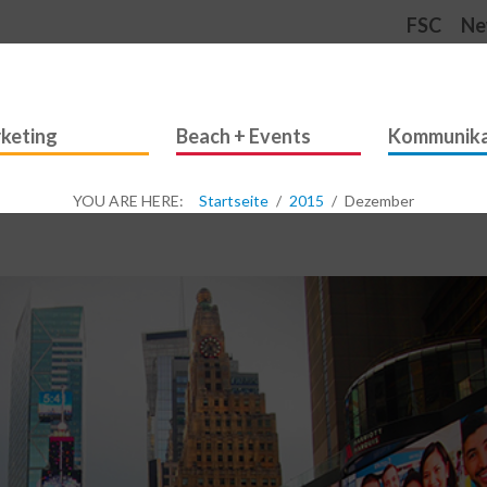
FSC
Ne
keting
Beach + Events
Kommunika
YOU ARE HERE:
Startseite
2015
Dezember