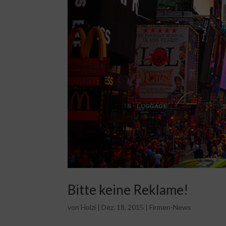
Bitte keine Reklame!
von
Holzi
|
Dez. 18, 2015
|
Firmen-News