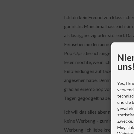
Ich bin kein Freund von klassisch
gar nicht. Manchmal hasse ich sie
als lästig, nervig oder störend. 
Fernsehen an den unmöglichsten Ste
Pop-Ups, die sich ungefragt öffnen
Nie
lesen möchte, wenn ich auf eine 
uns
Einblendungen auf facebook, unmi
angesehen habe. Demnächst soll m
Yes, I kn
grad an einem Shop vorbei gehe, d
verwend
technisc
Tagen gegoogelt habe.
und die 
gewährle
Ich will das alles aber nicht. Ich 
statisti
keine Werbung – zumindest nicht a
Zwecke, s
Möglichk
Werbung. Ich liebe kreative, unte
Website 