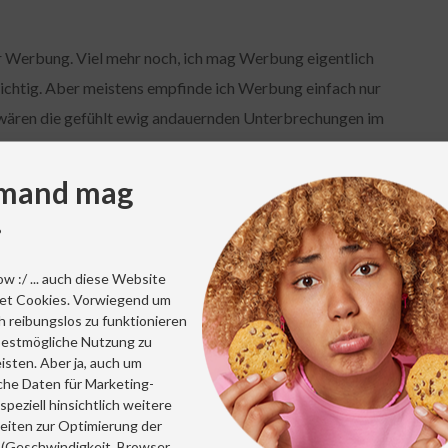
er Werbung. Viel mehr noch, ich mag Werbung eigentlich
 richtig. Aber meistens empfinde ich Werbung einfach nur
Da wären die gefühlt ewig andauernden Unterbrechungen im
llen eines Filmes oder einer Serie. Oder die zahlreichen
 und über die gewünschten Inhalte legen, die ich gerade
mand mag
Website komme. Oder die unzähligen Sponsored-Link-
!
ttelbar nachdem ich mir auf Amazon etwas auch nur
ich mein Handy automatisch darauf hinweisen, dass ich
ow :/ ... auch diese Website
er genau das Produkt verkauft, wonach ich vor ein paar
et Cookies. Vorwiegend um
h reibungslos zu funktionieren
bestmögliche Nutzung zu
isten. Aber ja, auch um
weiß selbst, was ich will – behaupte ich. Und darum mag ich
sche Daten für Marketing-
uf diese penetrante Art und Weise. Ich mag allerdings gute
peziell hinsichtlich weitere
eiten zur Optimierung der
rhaltsame, überraschende Spots, die mich zum schmunzeln,
(Geschwindigkeit, Browser,