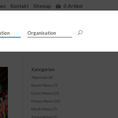
ws
Kontakt
Sitemap
0-Artikel
tion
Organisation
Kategorien
Allgemein
(4)
Beach-News
(7)
Event-News
(15)
Firmen-News
(15)
Musik-News
(7)
Persönliches
(1)