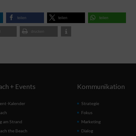
teilen
teilen
teilen
l
drucken
ach + Events
Kommunikation
ent-Kalender
Strategie
ach
Fokus
g am Strand
Marketing
ach the Beach
Dialog