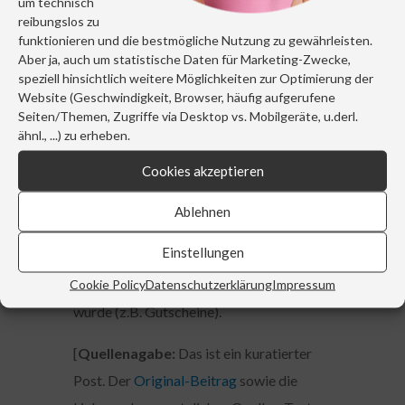
um technisch
reibungslos zu
Gruppenkriterium:
Steuerfrei sind diese
funktionieren und die bestmögliche Nutzung zu gewährleisten.
Geschenke nur dann, wenn sie an alle oder
Aber ja, auch um statistische Daten für Marketing-Zwecke,
speziell hinsichtlich weitere Möglichkeiten zur Optimierung der
an eine bestimmte Gruppe (z.B. alle
Website (Geschwindigkeit, Browser, häufig aufgerufene
Mitarbeiter mit dreijähriger Dienstzeit)
Seiten/Themen, Zugriffe via Desktop vs. Mobilgeräte, u.derl.
gewährt werden.
ähnl., ...) zu erheben.
Cookies akzeptieren
Weihnachtsgeschenke an Mitarbeiter
sind grundsätzlich auch
Ablehnen
umsatzsteuerpflichtig. Ausgenommen
Einstellungen
sind Aufmerksamkeiten oder wenn das
Geschenk ohne Vorsteuerabzug gekauft
Cookie Policy
Datenschutzerklärung
Impressum
wurde (z.B. Gutscheine).
[
Quellenagabe:
Das ist ein kuratierter
Post. Der
Original-Beitrag
sowie die