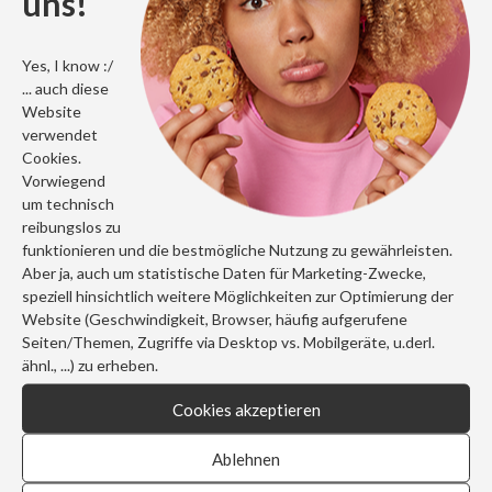
uns!
„Wer nicht neugierig ist, erfährt nichts.“ Bei den
Firmen-News dreht sich alles um Kommunikation,
Yes, I know :/
... auch diese
Marketing + Neuigkeiten bei Fun and Suxess.
Website
verwendet
Cookies.
FIRMEN-NEWS LESEN ...
Vorwiegend
um technisch
reibungslos zu
funktionieren und die bestmögliche Nutzung zu gewährleisten.
Aber ja, auch um statistische Daten für Marketing-Zwecke,
speziell hinsichtlich weitere Möglichkeiten zur Optimierung der
Website (Geschwindigkeit, Browser, häufig aufgerufene
Seiten/Themen, Zugriffe via Desktop vs. Mobilgeräte, u.derl.
ähnl., ...) zu erheben.
Cookies akzeptieren
Ablehnen