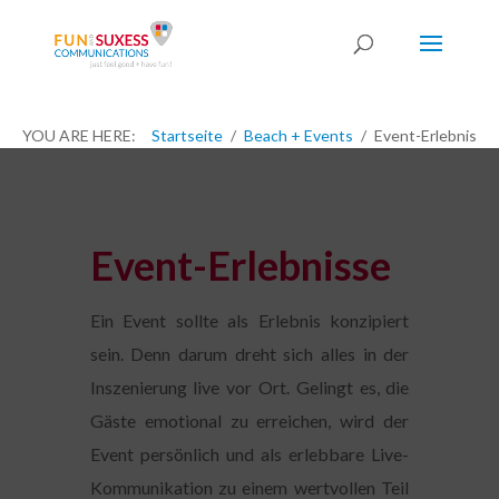
YOU ARE HERE:
Startseite
Beach + Events
Event-Erlebnis
Event-Erlebnisse
Ein Event sollte als Erlebnis konzipiert
sein. Denn darum dreht sich alles in der
Inszenierung live vor Ort. Gelingt es, die
Gäste emotional zu erreichen, wird der
Event persönlich und als erlebbare Live-
Kommunikation zu einem wertvollen Teil