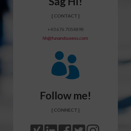
Sag Hi!
[ CONTACT ]
+43 676 7054898
hh@funandsuxess.com

Follow me!
[ CONNECT ]




