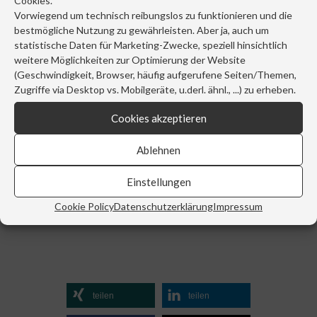
Cookies.
Vorwiegend um technisch reibungslos zu funktionieren und die
Sarah Burgstaller,
Sarah Burgstaller,
bestmögliche Nutzung zu gewährleisten. Aber ja, auch um
„Fashionista“
„Daydream“
statistische Daten für Marketing-Zwecke, speziell hinsichtlich
960,00
€
weitere Möglichkeiten zur Optimierung der Website
(Geschwindigkeit, Browser, häufig aufgerufene Seiten/Themen,
inkl. 20 % MwSt.
Zugriffe via Desktop vs. Mobilgeräte, u.derl. ähnl., ...) zu erheben.
(zzgl.
Versandkosten
)
Cookies akzeptieren
Ablehnen
Einstellungen
Cookie Policy
Datenschutzerklärung
Impressum
teilen
teilen