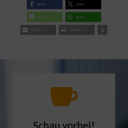
teilen
teilen
teilen
teilen
E-Mail
drucken

Schau vorbei!