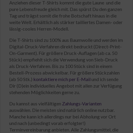
Anziehen dieser T-Shirts kommt die gute Laune und die
pure Lebensfreude gleich mit. Das spürst Du den ganzen
Tag und trägst somit die frohe Botschaft hinaus in die
weite Welt. Erhältlich als stärker tailliertes Damen- oder
lässig-cooles Herren-Modell.
Die T-Shirts sind zu 100% aus Baumwolle und werden im
Digital-Druck-Verfahren direkt bedruckt (Direct-Print-
On-Garment). Für größere Druck-Auflagen (ab ca. 50
Stück) empfiehlt sich die Verwendung von Sieb-Druck
als Druck-Verfahren. Bis zu 100 Stück sind in einem
Bestell-Prozess abwickelbar. Für größere Stückzahlen
(ab 50 Stk.)
kontaktiere mich per E-Mail
und ich sende
Dir (D)ein individuelles Angebot mit allen zur Verfügung
stehenden Möglichkeiten gerne zu.
Du kannst aus vielfältigen
Zahlungs-Varianten
auswählen. Die meisten sind natürlich online nutzbar.
Manche kann ich allerdings nur bei Abholung vor Ort
und nach (unbedingt vorab erfolgter!)
Terminvereinbarung anbieten. Alle Zahlungsmittel, die