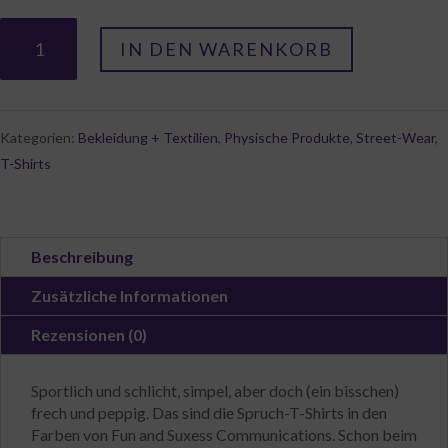
Spruch-
IN DEN WARENKORB
T-
Shirt
"Feel
Good"
Menge
Kategorien:
Bekleidung + Textilien
,
Physische Produkte
,
Street-Wear
,
T-Shirts
Beschreibung
Zusätzliche Informationen
Rezensionen (0)
Sportlich und schlicht, simpel, aber doch (ein bisschen)
frech und peppig. Das sind die Spruch-T-Shirts in den
Farben von Fun and Suxess Communications. Schon beim