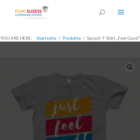
YOU ARE HERE:
Startseite
Produkte
Spruch-T-Shirt „Feel Good“